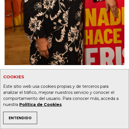
Frisby
COOKIES
Roberto Moreno y su primera crisis en
Este sitio web usa cookies propias y de terceros para
el sector constructor
analizar el tráfico, mejorar nuestros servicio y conocer el
comportamiento del usuario. Para conocer más, acceda a
nuestra
Política de Cookies
.
Roberto Moreno, se encontraba inmerso en
un momento crucial de su carrera ya que
ENTENDIDO
estaba consolidando una alianza
TEMAS DE INTERÉS
estratégica con Pedro Gómez.
En 1999, a