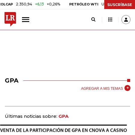
2.350,94
+6,13
+0,26%
US$ 78,01
US$ 2,92
+3
P
PETRÓLEO WTI
SUSCRÍBASE
GPA
AGREGAR A MIS TEMAS
Últimas noticias sobre:
GPA