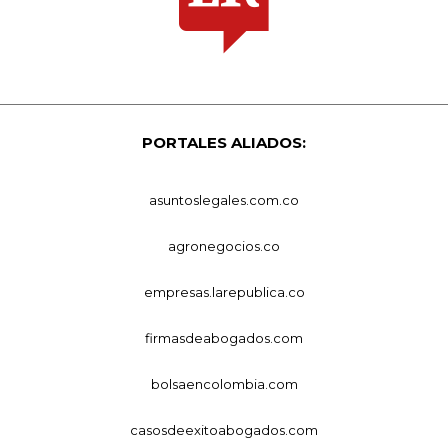
PORTALES ALIADOS:
asuntoslegales.com.co
agronegocios.co
empresas.larepublica.co
firmasdeabogados.com
bolsaencolombia.com
casosdeexitoabogados.com