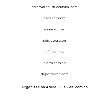
carnavalindustriacultural.com
canalrcn.com
rcnradio.com
noticiasrcn.com
lafm.com.co
alerta.com.co
deportesrcn.com
Organización Ardila Lülle - oal.com.co