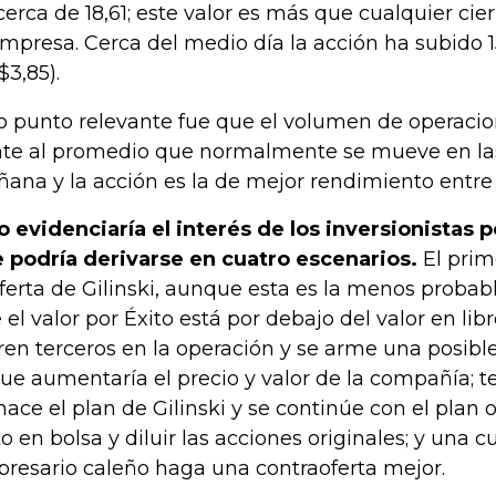
cerca de 18,61; este valor es más que cualquier cie
empresa. Cerca del medio día la acción ha subido 1
$3,85).
o punto relevante fue que el volumen de operacio
nte al promedio que normalmente se mueve en las
ana y la acción es la de mejor rendimiento entre 
o evidenciaría el interés de los inversionistas p
 podría derivarse en cuatro escenarios.
El prim
oferta de Gilinski, aunque esta es la menos probab
 el valor por Éxito está por debajo del valor en lib
ren terceros en la operación y se arme una posible
que aumentaría el precio y valor de la compañía; t
hace el plan de Gilinski y se continúe con el plan or
to en bolsa y diluir las acciones originales; y una c
resario caleño haga una contraoferta mejor.