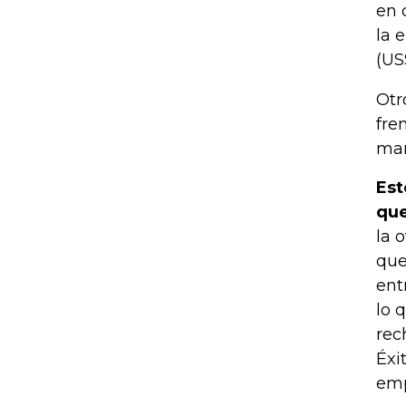
en 
la 
(US
Otr
fre
mañ
Est
que
la 
que
ent
lo 
rec
Éxi
emp