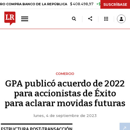
$ 408.498,97
+$ 8.753,81
+2,19%
MPRA BANCO DE LA REPÚBLICA
T
SUSCRÍBASE
COMERCIO
GPA publicó acuerdo de 2022
para accionistas de Éxito
para aclarar movidas futuras
lunes, 4 de septiembre de 2023