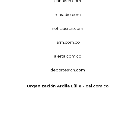
canalrcn.com
rcnradio.com
noticiasrcn.com
lafm.com.co
alerta.com.co
deportesrcn.com
Organización Ardila Lülle - oal.com.co