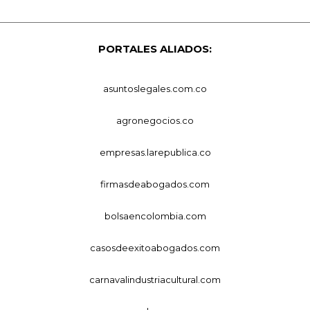
PORTALES ALIADOS:
asuntoslegales.com.co
agronegocios.co
empresas.larepublica.co
firmasdeabogados.com
bolsaencolombia.com
casosdeexitoabogados.com
carnavalindustriacultural.com