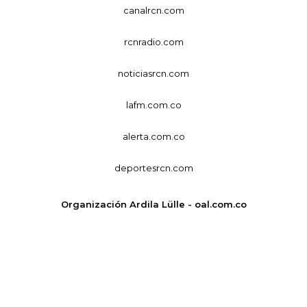
canalrcn.com
rcnradio.com
noticiasrcn.com
lafm.com.co
alerta.com.co
deportesrcn.com
Organización Ardila Lülle - oal.com.co