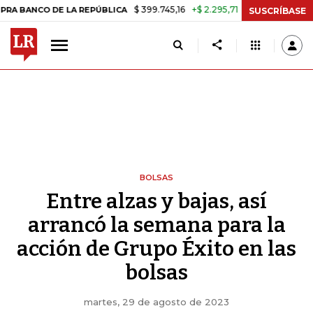
$ 399.745,16
+$ 2.295,71
+0,58%
O DE LA REPÚBLICA
TASA DE US
SUSCRÍBASE
BOLSAS
Entre alzas y bajas, así
arrancó la semana para la
acción de Grupo Éxito en las
bolsas
martes, 29 de agosto de 2023