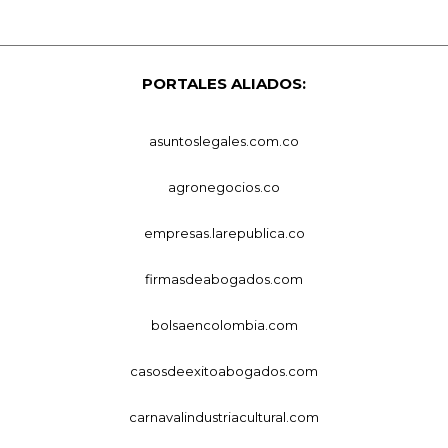
PORTALES ALIADOS:
asuntoslegales.com.co
agronegocios.co
empresas.larepublica.co
firmasdeabogados.com
bolsaencolombia.com
casosdeexitoabogados.com
carnavalindustriacultural.com