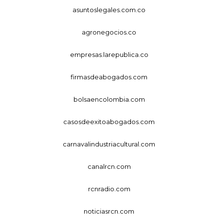
asuntoslegales.com.co
agronegocios.co
empresas.larepublica.co
firmasdeabogados.com
bolsaencolombia.com
casosdeexitoabogados.com
carnavalindustriacultural.com
canalrcn.com
rcnradio.com
noticiasrcn.com