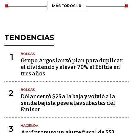
MÁS FOROS LR
TENDENCIAS
BOLSAS
1
Grupo Argos lanzó plan para duplicar
el dividendo y elevar 70% el Ebitda en
tres años
BOLSAS
2
Dólar cerró $25 a la baja y volvió a la
senda bajista pese a las subastas del
Emisor
HACIENDA
3
Anif propuso un ajuste fiscal de $53