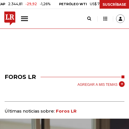
44,81
-29,92
-1,26%
US$ 75,09
-US$ 0,24
-0,32%
PETRÓLEO WTI
SUSCRÍBASE
FOROS LR
AGREGAR A MIS TEMAS
Últimas noticias sobre:
Foros LR