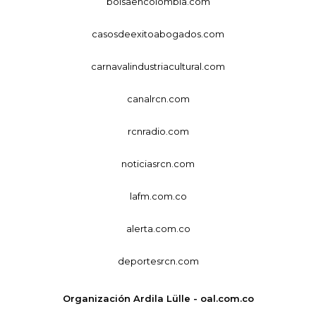
bolsaencolombia.com
casosdeexitoabogados.com
carnavalindustriacultural.com
canalrcn.com
rcnradio.com
noticiasrcn.com
lafm.com.co
alerta.com.co
deportesrcn.com
Organización Ardila Lülle - oal.com.co