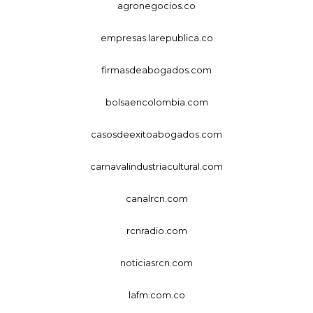
agronegocios.co
empresas.larepublica.co
firmasdeabogados.com
bolsaencolombia.com
casosdeexitoabogados.com
carnavalindustriacultural.com
canalrcn.com
rcnradio.com
noticiasrcn.com
lafm.com.co