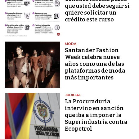
que usted debe seguir si
quiere solicitar un
crédito este curso
MODA
Santander Fashion
Week celebra nueve
años como una de las
plataformas de moda
más importantes
JUDICIAL
La Procuraduría
intervino en sanción
que iba a imponer la
Superindustria contra
Ecopetrol