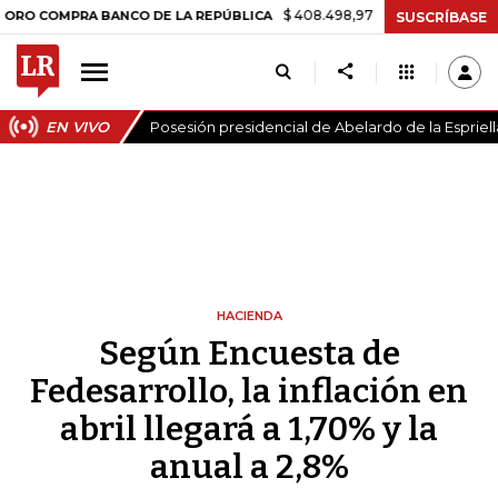
$ 408.498,97
+$ 8.753,81
+2,19%
MPRA BANCO DE LA REPÚBLICA
SUSCRÍBASE
EN VIVO
Posesión presidencial de Abelardo de la Espriell
HACIENDA
Según Encuesta de
Fedesarrollo, la inflación en
abril llegará a 1,70% y la
anual a 2,8%