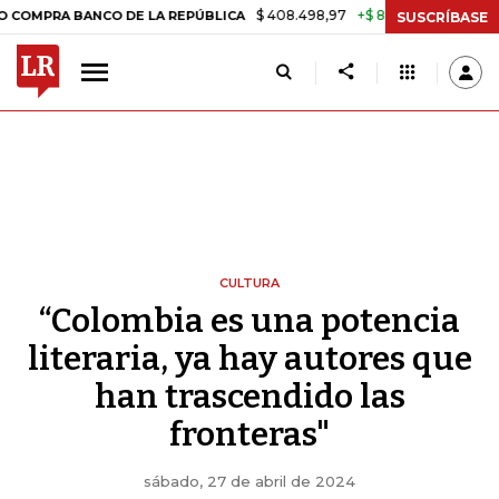
$ 408.498,97
+$ 8.753,81
+2,19%
ANCO DE LA REPÚBLICA
TASA D
SUSCRÍBASE
CULTURA
“Colombia es una potencia
literaria, ya hay autores que
han trascendido las
fronteras"
sábado, 27 de abril de 2024