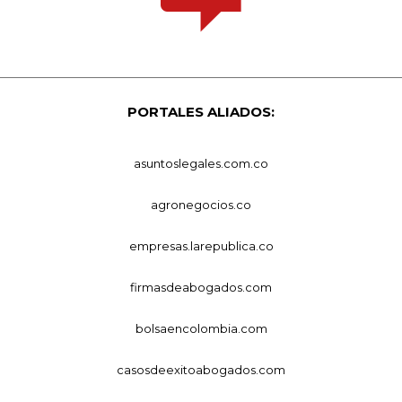
PORTALES ALIADOS:
asuntoslegales.com.co
agronegocios.co
empresas.larepublica.co
firmasdeabogados.com
bolsaencolombia.com
casosdeexitoabogados.com