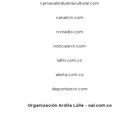
carnavalindustriacultural.com
canalrcn.com
rcnradio.com
noticiasrcn.com
lafm.com.co
alerta.com.co
deportesrcn.com
Organización Ardila Lülle - oal.com.co