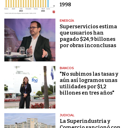
1998
ENERGÍA
Superservicios estima
que usuarios han
pagado $24,9 billones
por obras inconclusas
BANCOS
"No subimos las tasas y
aún así logramos unas
utilidades por $1,2
billones en tres años"
JUDICIAL
La Superindustria y
Comercio sancionó con