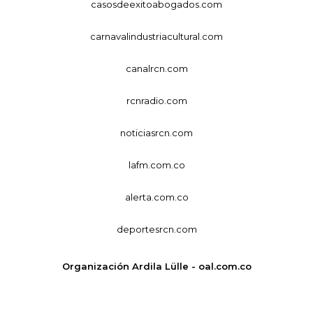
casosdeexitoabogados.com
carnavalindustriacultural.com
canalrcn.com
rcnradio.com
noticiasrcn.com
lafm.com.co
alerta.com.co
deportesrcn.com
Organización Ardila Lülle - oal.com.co