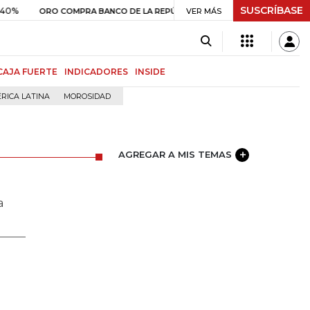
SUSCRÍBASE
$ 408.498,97
+$ 8.753,81
+2,19%
RO COMPRA BANCO DE LA REPÚBLICA
VER MÁS
CAJA FUERTE
INDICADORES
INSIDE
RICA LATINA
MOROSIDAD
AGREGAR A MIS TEMAS
a