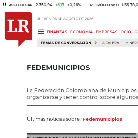
2.350,94
+6,13
+0,26%
US$ 78,01
US$ 2,9
COLCAP
PETRÓLEO WTI
JUEVES, 06 DE AGOSTO DE 2026
FINANZAS
ECONOMÍA
EMPRESAS
OCIO
G
TEMAS DE CONVERSACIÓN
LA CALERA
MINER
FEDEMUNICIPIOS
La Federación Colombiana de Municipios 
organizarse y tener control sobre alguno
Últimas noticias sobre:
Fedemunicipios