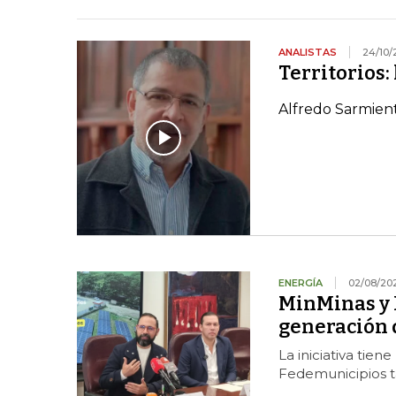
ANALISTAS
24/10/
Territorios:
Alfredo Sarmien
ENERGÍA
02/08/20
MinMinas y 
generación 
La iniciativa tien
Fedemunicipios t