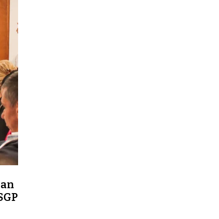
dan
 SGP