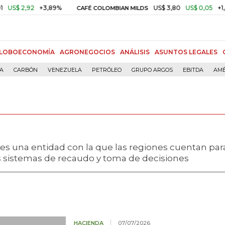
2
+3,89%
US$ 3,80
US$ 0,05
+1,40%
CAFÉ COLOMBIAN MILDS
O
LOBOECONOMÍA
AGRONEGOCIOS
ANÁLISIS
ASUNTOS LEGALES
ÍA
CARBÓN
VENEZUELA
PETRÓLEO
GRUPO ARGOS
EBITDA
AMÉ
es una entidad con la que las regiones cuentan par
s sistemas de recaudo y toma de decisiones
HACIENDA
07/07/2026