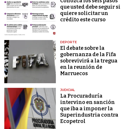
Conozca los seis pasos
que usted debe seguir si
quiere solicitar un
crédito este curso
DEPORTE
El debate sobre la
gobernanza de la Fifa
sobrevivirá a la tregua
en la reunión de
Marruecos
JUDICIAL
La Procuraduría
intervino en sanción
que iba a imponer la
Superindustria contra
Ecopetrol