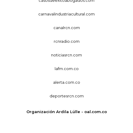
casosdeexitoabogados.com
carnavalindustriacultural.com
canalrcn.com
rcnradio.com
noticiasrcn.com
lafm.com.co
alerta.com.co
deportesrcn.com
Organización Ardila Lülle - oal.com.co