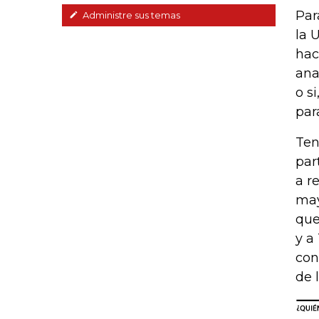
Par
Administre sus temas
la 
hac
ana
o s
par
Ten
par
a r
may
que
y a
con
de 