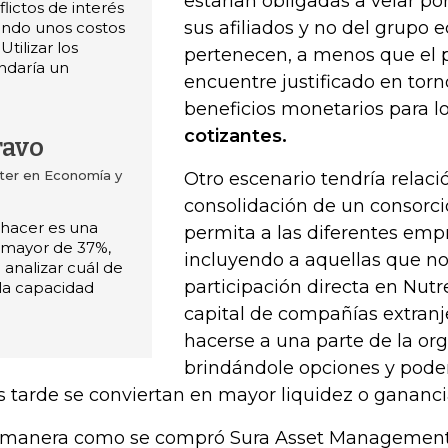
estarían obligadas a velar por
lictos de interés
sus afiliados y no del grupo
endo unos costos
tilizar los
pertenecen, a menos que el 
ndaría un
encuentre justificado en tor
beneficios monetarios para l
cotizantes.
ravo
ter en Economía y
Otro escenario tendría relaci
consolidación de un consorci
 hacer es una
permita a las diferentes emp
 mayor de 37%,
incluyendo a aquellas que n
 analizar cuál de
participación directa en Nutr
la capacidad
capital de compañías extranj
hacerse a una parte de la org
brindándole opciones y pode
 tarde se conviertan en mayor liquidez o gananci
 manera como se compró Sura Asset Management