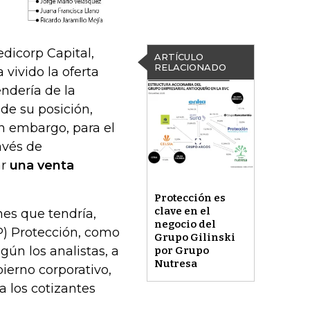
dicorp Capital,
ARTÍCULO
RELACIONADO
 vivido la oferta
endería de la
 de su posición,
n embargo, para el
avés de
ar
una venta
Protección es
clave en el
nes que tendría,
negocio del
P) Protección, como
Grupo Gilinski
ún los analistas, a
por Grupo
Nutresa
ierno corporativo,
 los cotizantes