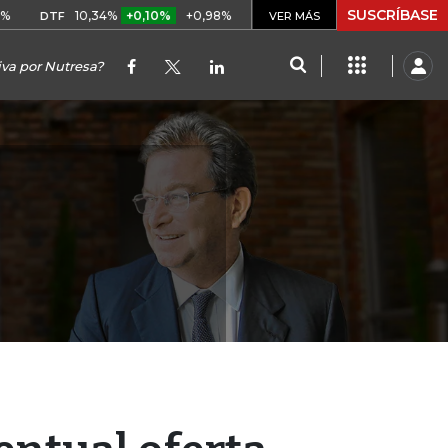
SUSCRÍBASE
10,34%
+0,10%
+0,98%
$ 416,86
+$ 0,05
+0,01%
F
UVR
VER MÁS
BIT
iva por Nutresa?