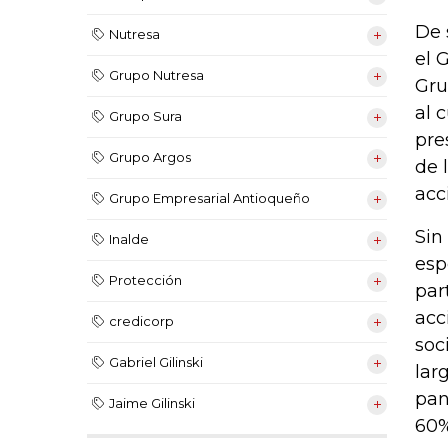
De 
Nutresa
el 
Grupo Nutresa
Gru
al 
Grupo Sura
pre
Grupo Argos
de 
acc
Grupo Empresarial Antioqueño
Sin
Inalde
esp
Protección
part
acc
credicorp
soc
Gabriel Gilinski
lar
pan
Jaime Gilinski
60%