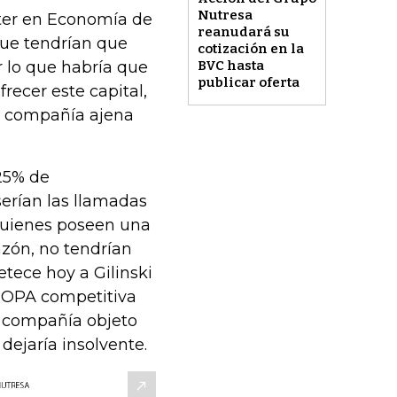
Nutresa
ster en Economía de
reanudará su
 que tendrían que
cotización en la
 lo que habría que
BVC hasta
publicar oferta
recer este capital,
una compañía ajena
25% de
serían las llamadas
 quienes poseen una
azón, no tendrían
tece hoy a Gilinski
a OPA competitiva
a compañía objeto
dejaría insolvente.