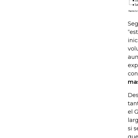
Seg
“es
ini
vol
aum
exp
con
mas
Des
tan
el 
lar
si 
que