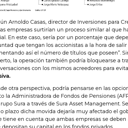
ún Arnoldo Casas, director de Inversiones para Cre
tas empresas surtirían un proceso similar al que ha
cial. En este caso, sería por un porcentaje que dep
untad que tengan los accionistas a la hora de salir
entando así el número de títulos que poseen”. Si
erto, la operación también podría bloquearse a tr
versaciones con los mismos acreedores para evit
iva.
de otra perspectiva, podría pensarse en las opcio
to la Administradora de Fondos de Pensiones (AF
Grupo Sura a través de Sura Asset Management. Seg
go plazo dicha movida dejaría muy afectado el gob
se tiene en cuenta que ambas empresas se deben a
 depositan su capital en los fondos privados.