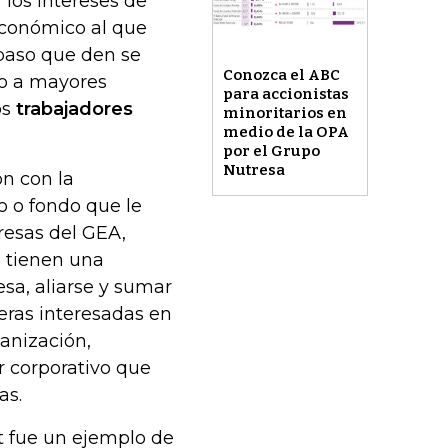
 los intereses de
 económico al que
paso que den se
Conozca el ABC
no a mayores
para accionistas
os
trabajadores
minoritarios en
medio de la OPA
por el Grupo
Nutresa
ón con la
o o fondo que le
resas del GEA,
o tienen una
esa, aliarse y sumar
eras interesadas en
anización,
r corporativo que
as.
 fue un ejemplo de