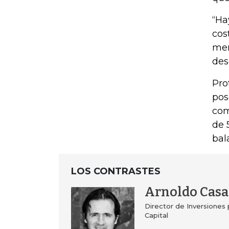
“Ha
cos
men
des
Pro
pos
com
de 
bal
LOS CONTRASTES
Arnoldo Casa
Director de Inversiones 
Capital