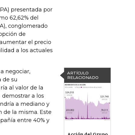
OPA) presentada por
imo 62,62% del
EA), conglomerado
 opción de
 aumentar el precio
ilidad a los actuales
 a negociar,
ARTÍCULO
RELACIONADO
a de su
ría al valor de la
n demostrar a los
tendría a mediano y
 de la misma. Este
mpañía entre 40% y
Acción del Grupo