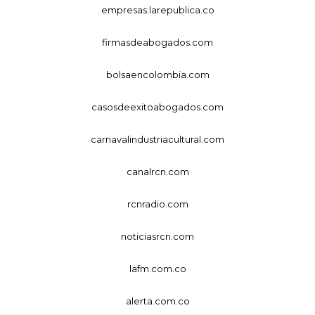
empresas.larepublica.co
firmasdeabogados.com
bolsaencolombia.com
casosdeexitoabogados.com
carnavalindustriacultural.com
canalrcn.com
rcnradio.com
noticiasrcn.com
lafm.com.co
alerta.com.co