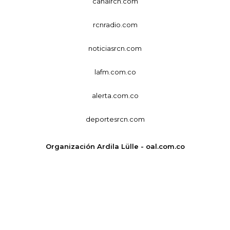
canalrcn.com
rcnradio.com
noticiasrcn.com
lafm.com.co
alerta.com.co
deportesrcn.com
Organización Ardila Lülle - oal.com.co