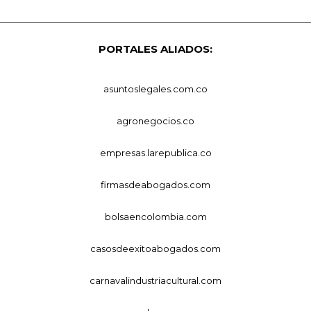
PORTALES ALIADOS:
asuntoslegales.com.co
agronegocios.co
empresas.larepublica.co
firmasdeabogados.com
bolsaencolombia.com
casosdeexitoabogados.com
carnavalindustriacultural.com