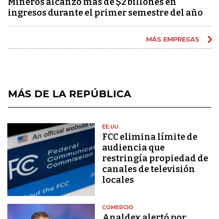
Mineros alcanzó más de $2 billones en
ingresos durante el primer semestre del año
MÁS EMPRESAS
MÁS DE LA REPÚBLICA
EE.UU.
FCC elimina límite de
audiencia que
restringía propiedad de
canales de televisión
locales
COMERCIO
Analdex alertó por