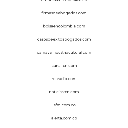
firmasdeabogados.com
bolsaencolombia.com
casosdeexitoabogados.com
carnavalindustriacultural.com
canalrcn.com
rcnradio.com
noticiasrcn.com
lafm.com.co
alerta.com.co