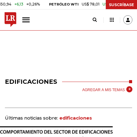
+6,13
+0,26%
US$ 78,01
US$ 2,92
+3,89%
PETRÓLEO WTI
CA
SUSCRÍBASE
EDIFICACIONES
AGREGAR A MIS TEMAS
Últimas noticias sobre:
edificaciones