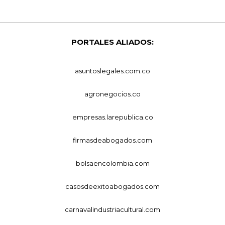
PORTALES ALIADOS:
asuntoslegales.com.co
agronegocios.co
empresas.larepublica.co
firmasdeabogados.com
bolsaencolombia.com
casosdeexitoabogados.com
carnavalindustriacultural.com