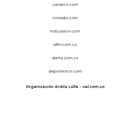
canalrcn.com
rcnradio.com
noticiasrcn.com
lafm.com.co
alerta.com.co
deportesrcn.com
Organización Ardila Lülle - oal.com.co