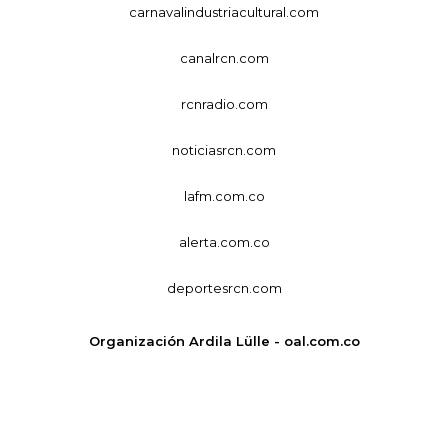
carnavalindustriacultural.com
canalrcn.com
rcnradio.com
noticiasrcn.com
lafm.com.co
alerta.com.co
deportesrcn.com
Organización Ardila Lülle - oal.com.co