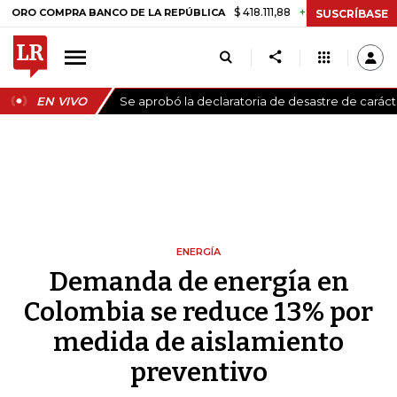
$ 418.111,88
+$ 9.612,91
+2,35%
OMPRA BANCO DE LA REPÚBLICA
TA
SUSCRÍBASE
EN VIVO
Se aprobó la declaratoria de desastre de carác
ENERGÍA
Demanda de energía en
Colombia se reduce 13% por
medida de aislamiento
preventivo