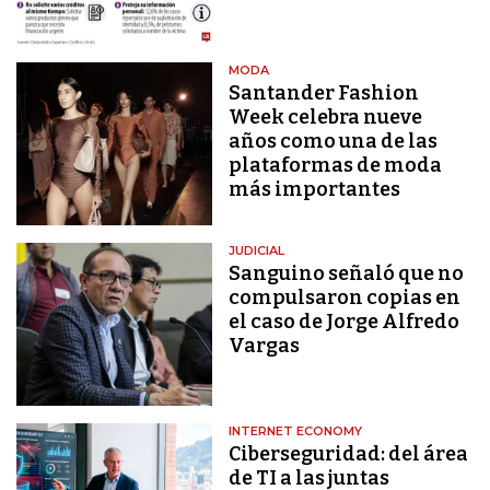
MODA
Santander Fashion
Week celebra nueve
años como una de las
plataformas de moda
más importantes
JUDICIAL
Sanguino señaló que no
compulsaron copias en
el caso de Jorge Alfredo
Vargas
INTERNET ECONOMY
Ciberseguridad: del área
de TI a las juntas