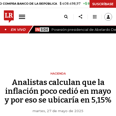
$ 408.498,97
+$ 8.753,81
+2,19%
ANCO DE LA REPÚBLICA
TASA D
SUSCRÍBASE
EN VIVO
Posesión presidencial de Abelardo De 
HACIENDA
Analistas calculan que la
inflación poco cedió en mayo
y por eso se ubicaría en 5,15%
martes, 27 de mayo de 2025