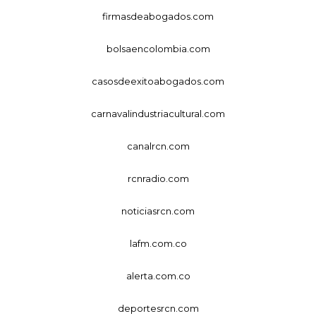
firmasdeabogados.com
bolsaencolombia.com
casosdeexitoabogados.com
carnavalindustriacultural.com
canalrcn.com
rcnradio.com
noticiasrcn.com
lafm.com.co
alerta.com.co
deportesrcn.com