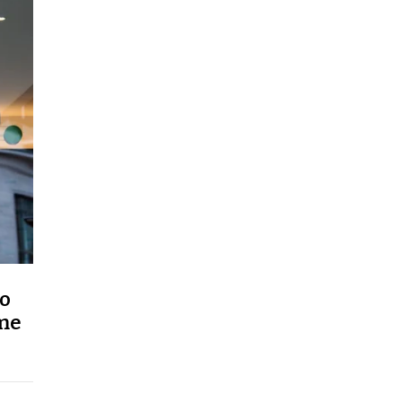
to
rme