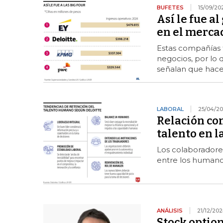
BUFETES
15/09/20
Así le fue a
en el mercad
Estas compañías t
negocios, por lo 
señalan que hace
LABORAL
25/04/20
Relación con
talento en l
Los colaboradore
entre los humano
ANÁLISIS
21/12/20
Stock option