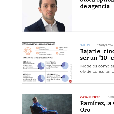
de agencia
SALUD
13/09/2024
Bajarle "cinc
ser un "10" 
Modelos como el 
olvide consultar 
CAJA FUERTE
05/
Ramírez, la
Oro