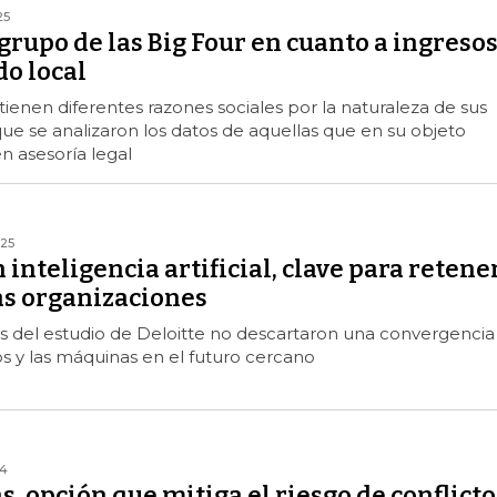
25
l grupo de las Big Four en cuanto a ingreso
o local
ienen diferentes razones sociales por la naturaleza de sus
que se analizaron los datos de aquellas que en su objeto
n asesoría legal
25
 inteligencia artificial, clave para retene
as organizaciones
s del estudio de Deloitte no descartaron una convergencia
s y las máquinas en el futuro cercano
24
s, opción que mitiga el riesgo de conflicto