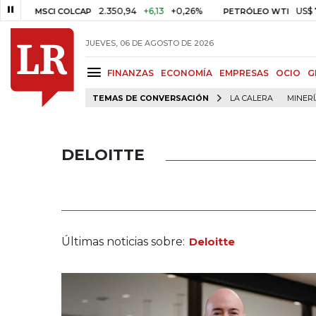
2.350,94
+6,13
+0,26%
US$ 78,01
US$
SCI COLCAP
PETRÓLEO WTI
JUEVES, 06 DE AGOSTO DE 2026
FINANZAS
ECONOMÍA
EMPRESAS
OCIO
G
TEMAS DE CONVERSACIÓN
LA CALERA
MINER
DELOITTE
Últimas noticias sobre:
Deloitte