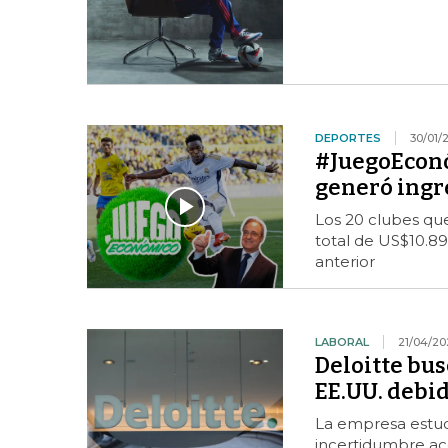
DEPORTES
30/01/
#JuegoEconó
generó ingr
Los 20 clubes qu
total de US$10.8
anterior
LABORAL
21/04/20
Deloitte bus
EE.UU. debid
La empresa estudia
incertidumbre ac