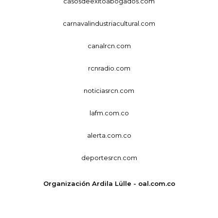
casosdeexitoabogados.com
carnavalindustriacultural.com
canalrcn.com
rcnradio.com
noticiasrcn.com
lafm.com.co
alerta.com.co
deportesrcn.com
Organización Ardila Lülle - oal.com.co