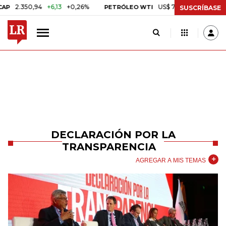
.350,94
+6,13
+0,26%
US$ 78,18
US$ 0,17
+0,22%
PETRÓLEO WTI
SUSCRÍBASE
DECLARACIÓN POR LA
TRANSPARENCIA
AGREGAR A MIS TEMAS