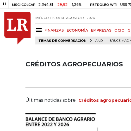
2.344,81
-29,92
-1,26%
US$ 75,09
-US$
I COLCAP
PETRÓLEO WTI
MIÉRCOLES, 05 DE AGOSTO DE 2026
FINANZAS
ECONOMÍA
EMPRESAS
OCIO
G
TEMAS DE CONVERSACIÓN
ANDI
BRUCE MAC 
CRÉDITOS AGROPECUARIOS
Últimas noticias sobre:
Créditos agropecuari