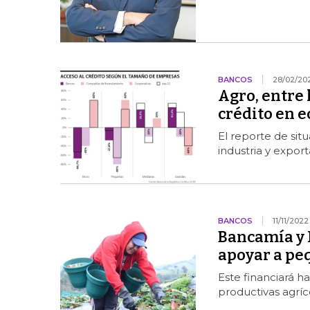
BANCOS
28/02/20
Agro, entre 
crédito en 
El reporte de sit
industria y expor
BANCOS
11/11/2022
Bancamía y 
apoyar a pe
Este financiará h
productivas agríc