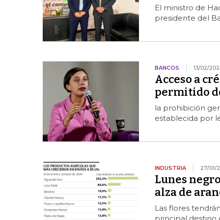
El ministro de Ha
presidente del Ba
BANCOS
13/02/202
Acceso a cr
permitido d
la prohibición ge
establecida por le
INDUSTRIA
27/01/
Lunes negro
alza de aran
Las flores tendrán
principal destino