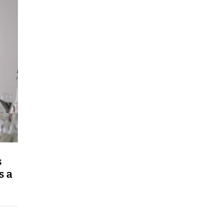
s
s a