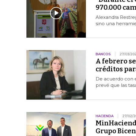
970.000 cam
Alexandra Restrep
sino una herrami
BANCOS
27/03/20
A febrero s
créditos par
De acuerdo con e
prevé que las tas
HACIENDA
27/02/2
MinHacienda
Grupo Bicen