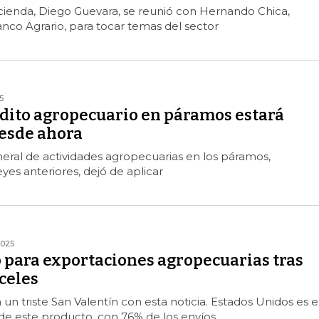
cienda, Diego Guevara, se reunió con Hernando Chica,
nco Agrario, para tocar temas del sector
5
édito agropecuario en páramos estará
esde ahora
neral de actividades agropecuarias en los páramos,
yes anteriores, dejó de aplicar
2025
 para exportaciones agropecuarias tras
celes
 un triste San Valentín con esta noticia. Estados Unidos es e
 de este producto, con 76% de los envíos