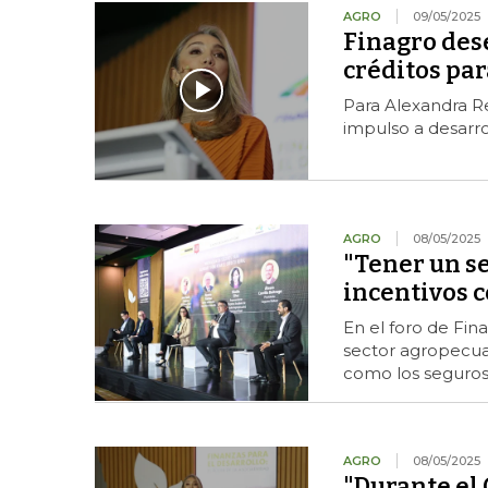
AGRO
09/05/2025
Finagro des
créditos par
Para Alexandra Re
impulso a desarr
AGRO
08/05/2025
"Tener un s
incentivos 
En el foro de Fin
sector agropecua
como los seguros
AGRO
08/05/2025
"Durante el 