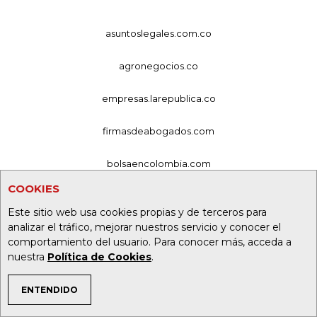
asuntoslegales.com.co
agronegocios.co
empresas.larepublica.co
firmasdeabogados.com
bolsaencolombia.com
COOKIES
casosdeexitoabogados.com
Este sitio web usa cookies propias y de terceros para
analizar el tráfico, mejorar nuestros servicio y conocer el
carnavalindustriacultural.com
comportamiento del usuario. Para conocer más, acceda a
nuestra
Política de Cookies
.
canalrcn.com
ENTENDIDO
rcnradio.com
TEMAS DE INTERÉS