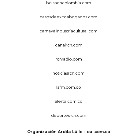
bolsaencolombia.com
casosdeexitoabogados.com
carnavalindustriacultural.com
canalrcn.com
rcnradio.com
noticiasrcn.com
lafm.com.co
alerta.com.co
deportesrcn.com
Organización Ardila Lülle - oal.com.co