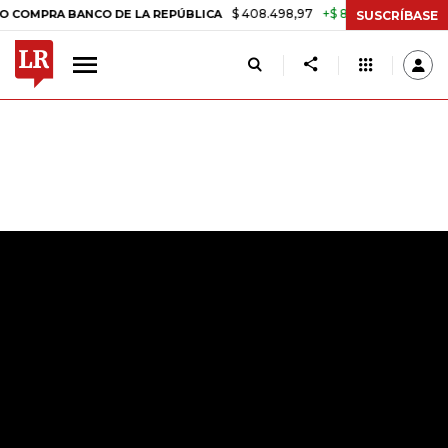
$ 408.498,97
+$ 8.753,81
+2,19%
A BANCO DE LA REPÚBLICA
TASA
SUSCRÍBASE