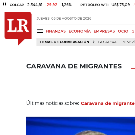
2.344,81
-29,92
-1,26%
US$ 75,09
-US$ 0,24
AP
PETRÓLEO WTI
JUEVES, 06 DE AGOSTO DE 2026
FINANZAS
ECONOMÍA
EMPRESAS
OCIO
G
TEMAS DE CONVERSACIÓN
LA CALERA
MINER
CARAVANA DE MIGRANTES
Últimas noticias sobre:
Caravana de migrante