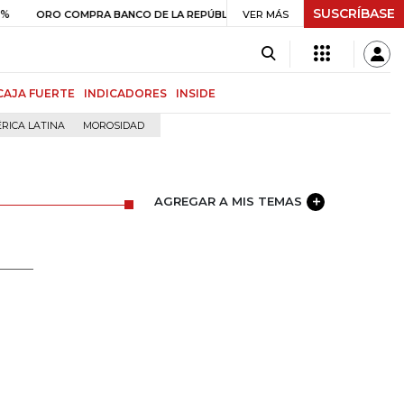
SUSCRÍBASE
$ 399.745,16
+$ 2.295,71
+0,58%
 COMPRA BANCO DE LA REPÚBLICA
VER MÁS
CAJA FUERTE
INDICADORES
INSIDE
RICA LATINA
MOROSIDAD
AGREGAR A MIS TEMAS