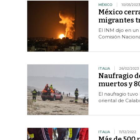
MÉXICO
10/05/2023
México cerr
migrantes t
El INM dijo en u
Comisión Nacion
ITALIA
26/02/2023
Naufragio de
muertos y 8
El naufragio tuvo
oriental de Calabr
ITALIA
11/12/2022
Más de 500 m