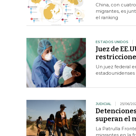
China, con cuatro 
migrantes, es jun
el ranking
ESTADOS UNIDOS
Juez de EE.U
restriccione
Un juez federal e
estadounidenses 
JUDICIAL
25/06/20
Detenciones 
superan el m
La Patrulla Front
migrantes en la 