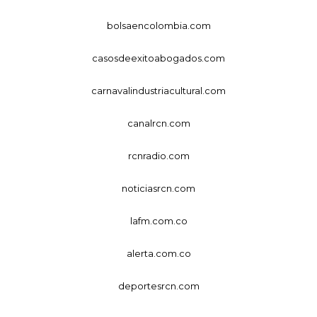
bolsaencolombia.com
casosdeexitoabogados.com
carnavalindustriacultural.com
canalrcn.com
rcnradio.com
noticiasrcn.com
lafm.com.co
alerta.com.co
deportesrcn.com