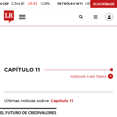
2.344,81
-29,92
-1,26%
US$ 75,09
-US$ 0,24
-0,
PETRÓLEO WTI
SUSCRÍBASE
CAPÍTULO 11
AGREGAR A MIS TEMAS
Últimas noticias sobre:
Capítulo 11