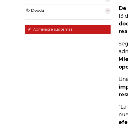
De 
Deuda
13 
doc
Administre sus temas
rea
Seg
adm
Mie
opc
Una
imp
res
"La
nue
efe