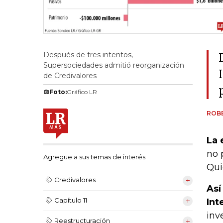
Después de tres intentos,
Supersociedades admitió reorganización
de Credivalores
Foto:
Gráfico LR
ROB
La 
no 
Agregue a sus temas de interés
Qui
Credivalores
Así
Capítulo 11
Int
inv
Reestructuración