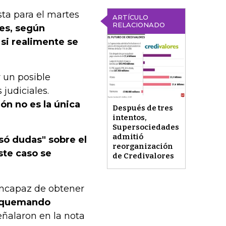
sta para el martes
ARTÍCULO
RELACIONADO
mes, según
si realimente se
y un posible
judiciales.
ón no es la única
Después de tres
intentos,
Supersociedades
admitió
só dudas" sobre el
reorganización
ste caso se
de Credivalores
incapaz de obtener
 quemando
señalaron en la nota