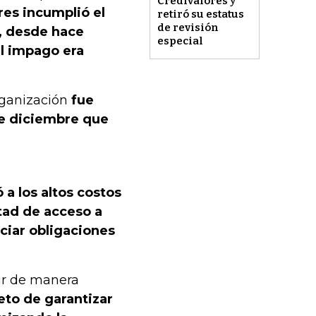
Credivalores y
res incumplió el
retiró su estatus
de revisión
, desde hace
especial
el impago era
organización
fue
de diciembre que
 a los altos costos
ltad de acceso a
ciar obligaciones
ir de manera
jeto de garantizar