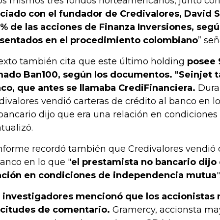
os mismos tres fondos norteamericanos, junto con
ciado con el fundador de Credivalores, David S
% de las acciones de Finanza Inversiones, seg
sentados en el procedimiento colombiano
” señ
texto también cita que este último holding
posee 
mado Ban100, según los documentos. "Seinjet 
co, que antes se llamaba CrediFinanciera.
Dura
divalores vendió carteras de crédito al banco en l
bancario dijo que era una relación en condiciones
tualizó.
informe recordó también que Credivalores vendió c
banco en lo que "
el prestamista no bancario dijo
ación en condiciones de independencia mutua
"
 investigadores mencionó que los accionistas
icitudes de comentario.
Gramercy, accionsta mayo