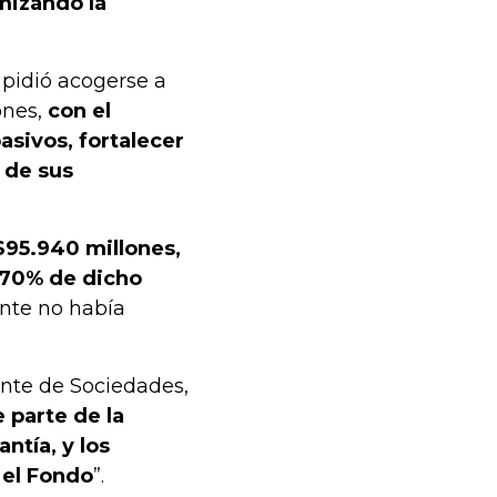
mizando la
 pidió acogerse a
ones,
con el
asivos, fortalecer
 de sus
 $95.940 millones,
e 70% de dicho
tante no había
nte de Sociedades,
 parte de la
ntía, y los
 el Fondo
”.