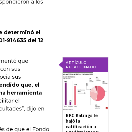
spondieron a los
e determinó el
1-914635 del 12
comentó que
ARTÍCULO
RELACIONADO
 con sus
ocia sus
endido que, el
una herramienta
cilitar el
ultades”, dijo en
BRC Ratings le
bajó la
calificación a
ués de que el Fondo