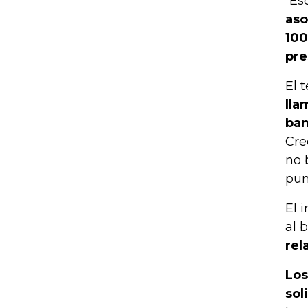
“Es
aso
100
pre
El 
lla
ban
Cre
no 
pun
El 
al 
rel
Los
sol