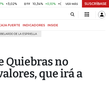
SUSCRÍBASE
02%
10,34%
+0,10%
+0,98%
$ 417,01
+$ 0,05
+0,01
DTF
UVR
VER MÁS
CAJA FUERTE
INDICADORES
INSIDE
BELARDO DE LA ESPRIELLA
de Quiebras no
alores, que irá a