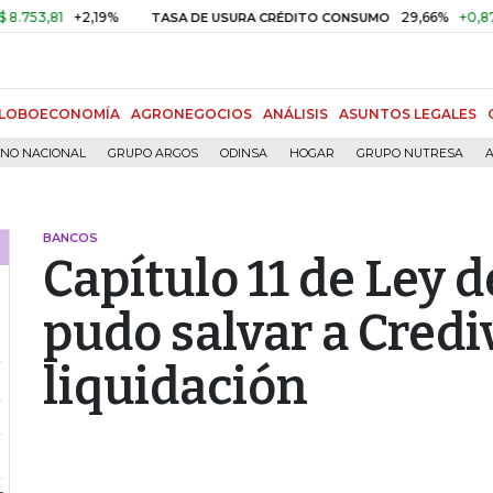
81
+2,19%
29,66%
+0,87%
+3,
TASA DE USURA CRÉDITO CONSUMO
LOBOECONOMÍA
AGRONEGOCIOS
ANÁLISIS
ASUNTOS LEGALES
RNO NACIONAL
GRUPO ARGOS
ODINSA
HOGAR
GRUPO NUTRESA
A
BANCOS
Capítulo 11 de Ley 
pudo salvar a Crediv
liquidación