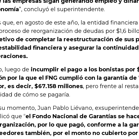
 las empresas sigan generando empleo y dina
onomía
”, concluyó el superintendente.
s que, en agosto de este año, la entidad financiera
proceso de reorganización de deudas por $1,6 bill
etivo de completar la reestructuración de sus p
estabilidad financiera y asegurar la continuidad
raciones.
o, luego de
incumplir el pago a los bonistas por
ón por la que el FNG cumplió con la garantía d
or, es decir, $67.158 millones
, pero frente al res
ridad de cómo se pagaría.
su momento, Juan Pablo Liévano, exsuperintende
licó que “
el Fondo Nacional de Garantías se hace
rganización, por lo que pagó, conforme a la gara
eedores también, por el monto no cubierto por