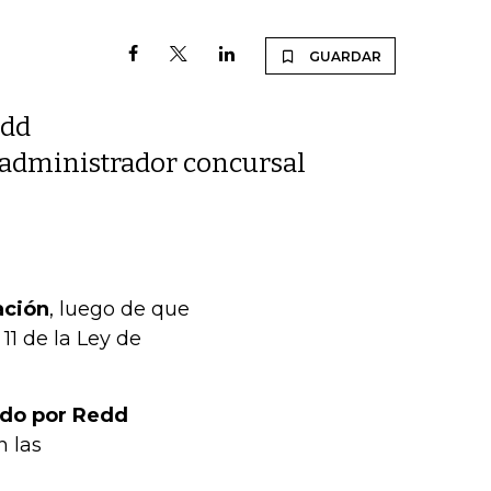
GUARDAR
edd
e administrador concursal
ación
, luego de que
11 de la Ley de
ado por Redd
n las