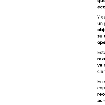
que
ec
Y e
un 
obj
su 
ope
Est
raz
val
cla
En 
exp
reo
acr