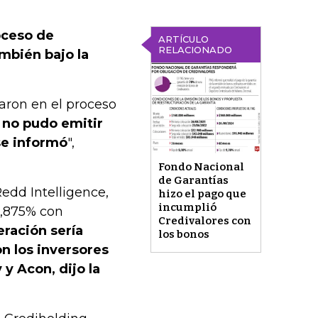
oceso de
ARTÍCULO
RELACIONADO
mbién bajo la
aron en el proceso
 no pudo emitir
se informó
",
Fondo Nacional
de Garantías
Redd Intelligence,
hizo el pago que
incumplió
8,875% con
Credivalores con
ración sería
los bonos
on los inversores
y Acon, dijo la