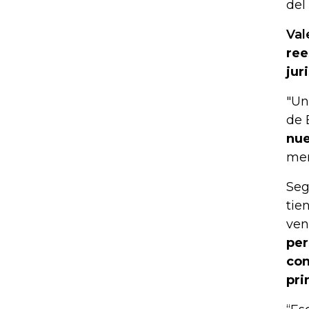
del
Val
ree
jur
"Un
de 
nue
men
Seg
tie
ven
per
con
pri