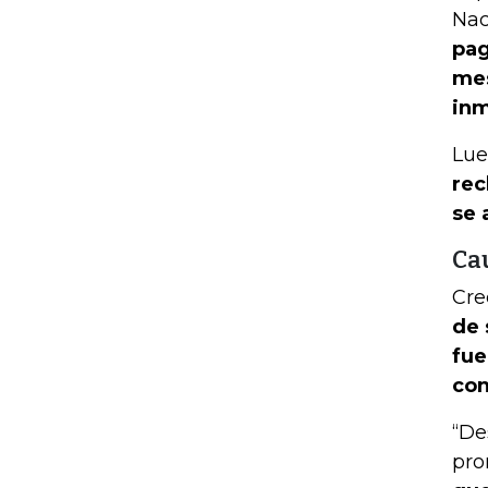
Nac
pag
mes
inm
Lue
rec
se 
Ca
Cre
de 
fue
con
“De
pro