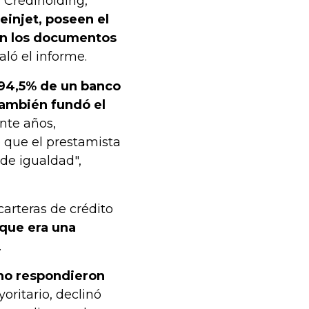
 Crediholding,
einjet, poseen el
ún los documentos
aló el informe.
94,5% de un banco
también fundó el
nte años,
o que el prestamista
 de igualdad",
arteras de crédito
 que era una
.
 no respondieron
ritario, declinó