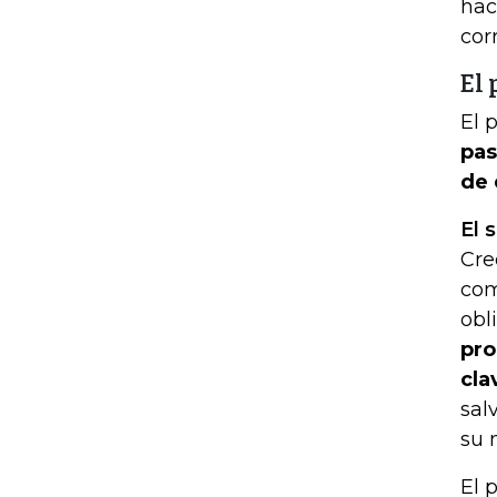
hac
cor
El
El 
pas
de 
El 
Cre
com
obl
pro
cla
sal
su 
El 