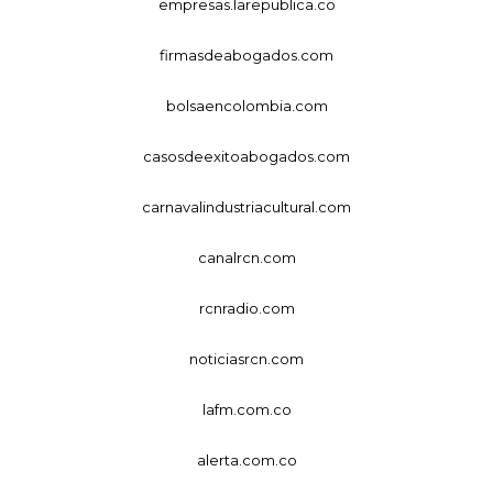
empresas.larepublica.co
firmasdeabogados.com
bolsaencolombia.com
casosdeexitoabogados.com
carnavalindustriacultural.com
canalrcn.com
rcnradio.com
noticiasrcn.com
lafm.com.co
alerta.com.co