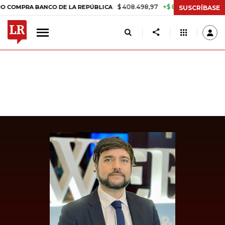
$ 408.498,97
+$ 8.753,81
+2,19%
RA BANCO DE LA REPÚBLICA
TAS
SUSCRÍBASE