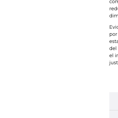
com
red
dim
Evi
por
est
del
el 
jus