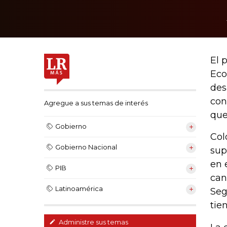
El 
Eco
des
con
Agregue a sus temas de interés
que
Gobierno
Col
Gobierno Nacional
sup
en 
PIB
can
Latinoamérica
Seg
tie
Administre sus temas