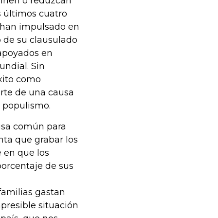
minen o reduzcan
s últimos cuatro
, han impulsado en
o de su clausulado
 apoyados en
ndial. Sin
éxito como
arte de una causa
l populismo.
ausa común para
nta que grabar los
e en que los
orcentaje de sus
familias gastan
presible situación