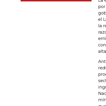
La 
por
gob
el 
la 
raz
emb
con
alt
Ant
red
pro
sec
ing
Nad
mín