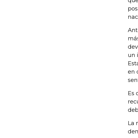
que
pos
nac
Ant
más
dev
un 
Est
en 
sen
Es 
rec
deb
La 
dem