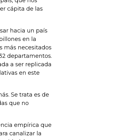
 país, que nos
r cápita de las
esar hacia un país
illones en la
es más necesitados
 32 departamentos.
da a ser replicada
ativas en este
ás. Se trata es de
adas que no
encia empírica que
ra canalizar la