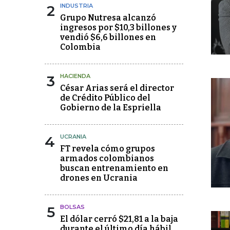
2
INDUSTRIA
Grupo Nutresa alcanzó
ingresos por $10,3 billones y
vendió $6,6 billones en
Colombia
3
HACIENDA
César Arias será el director
de Crédito Público del
Gobierno de la Espriella
4
UCRANIA
FT revela cómo grupos
armados colombianos
buscan entrenamiento en
drones en Ucrania
5
BOLSAS
El dólar cerró $21,81 a la baja
durante el último día hábil