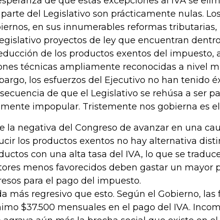
esperanza de que estas excepciones al IVA se eli
 parte del Legislativo son prácticamente nulas. Lo
iernos, en sus innumerables reformas tributarias
Legislativo proyectos de ley que encuentran dentr
reducción de los productos exentos del impuesto,
ones técnicas ampliamente reconocidas a nivel mu
argo, los esfuerzos del Ejecutivo no han tenido 
secuencia de que el Legislativo se rehúsa a ser p
amente impopular. Tristemente nos gobierna es e
e la negativa del Congreso de avanzar en una c
ucir los productos exentos no hay alternativa disti
ductos con una alta tasa del IVA, lo que se traduc
tores menos favorecidos deben gastar un mayor p
resos para el pago del impuesto.
a más regresivo que esto. Según el Gobierno, las 
imo $37.500 mensuales en el pago del IVA. Incom