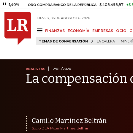
%
$ 408.498,97
+$ 8.753,81
ORO COMPRA BANCO DE LA REPÚBLICA
JUEVES, 06 DE AGOSTO DE 2026
FINANZAS
ECONOMÍA
EMPRESAS
OCIO
G
TEMAS DE CONVERSACIÓN
LA CALERA
MINER
ANALISTAS
29/10/2020
La compensación 
Camilo Martínez Beltrán
Socio DLA Piper Martínez Beltrán