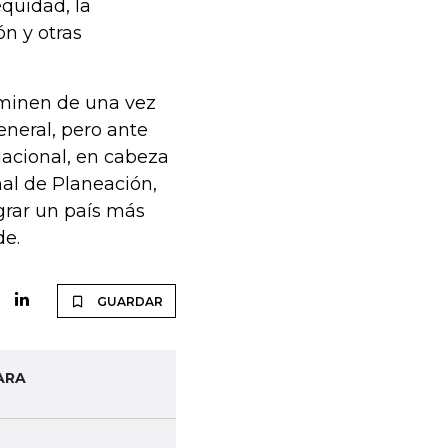
equidad, la
ón y otras
iminen de una vez
eneral, pero ante
Nacional, en cabeza
al de Planeación,
grar un país más
de.
GUARDAR
ARA