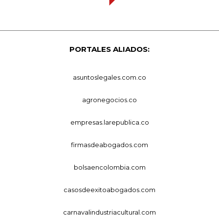
PORTALES ALIADOS:
asuntoslegales.com.co
agronegocios.co
empresas.larepublica.co
firmasdeabogados.com
bolsaencolombia.com
casosdeexitoabogados.com
carnavalindustriacultural.com