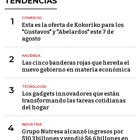
TENDENCIAS
COMERCIO
1
Esta es la oferta de Kokoriko para los
"Gustavos" y "Abelardos" este 7 de
agosto
HACIENDA
2
Las cinco banderas rojas que hereda el
nuevo gobierno en materia económica
TECNOLOGÍA
3
Los gadgets innovadores que están
transformando las tareas cotidianas
del hogar
INDUSTRIA
4
Grupo Nutresa alcanzó ingresos por
$10,3 billones y vendió $6,6 billones en