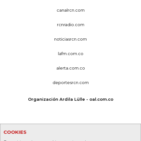
canalrcn.com
rcnradio.com
noticiasrcn.com
lafm.com.co
alerta.com.co
deportesrcn.com
Organización Ardila Lülle - oal.com.co
COOKIES