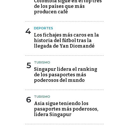
Colombia sigue en el top tres
de los países que más
producen café
4
DEPORTES
Los fichajes más caros en la
historia del fútbol tras la
llegada de Yan Diomandé
5
TURISMO
Singapur lidera el ranking
de los pasaportes más
poderosos del mundo
6
TURISMO
Asia sigue teniendo los
pasaportes más poderosos,
lidera Singapur