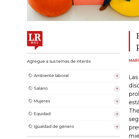
MARÍ
Agregue a sus temas de interés
Ambiente laboral
Las
dis
Salario
pro
Mujeres
est
The
Equidad
seg
Igualdad de género
pre
mie