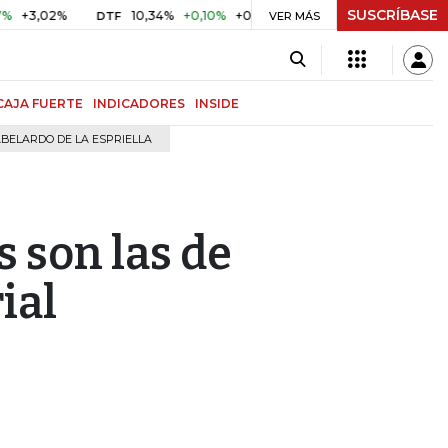
SUSCRÍBASE
,02%
10,34%
+0,10%
+0,98%
$ 417,01
+$ 0,05
+0,01
DTF
UVR
VER MÁS
CAJA FUERTE
INDICADORES
INSIDE
BELARDO DE LA ESPRIELLA
 son las de
ial