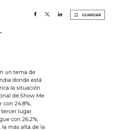
GUARDAR
r
son un tema de
andia donde está
ica la situación
gional de Show Me
r con 24,8%,
tercer lugar
gue con 26,2%;
 la más alta de la