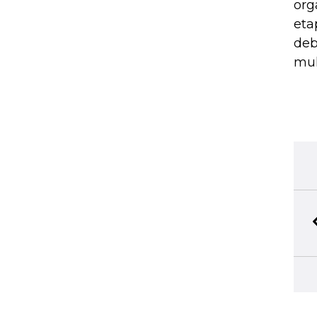
org
eta
deb
mul