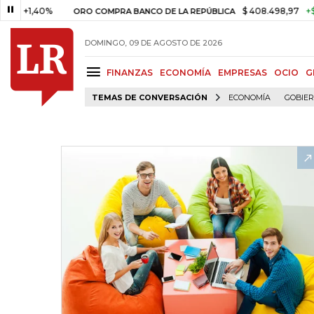
1,40%
$ 408.498,97
+$ 8.753
ORO COMPRA BANCO DE LA REPÚBLICA
DOMINGO, 09 DE AGOSTO DE 2026
FINANZAS
ECONOMÍA
EMPRESAS
OCIO
G
TEMAS DE CONVERSACIÓN
ECONOMÍA
GOBIE