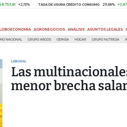
,81
+2,19%
29,66%
+0,87%
+3
TASA DE USURA CRÉDITO CONSUMO
LOBOECONOMÍA
AGRONEGOCIOS
ANÁLISIS
ASUNTOS LEGALES
RNO NACIONAL
GRUPO ARGOS
ODINSA
HOGAR
GRUPO NUTRESA
A
LABORAL
Las multinacionales
menor brecha salar