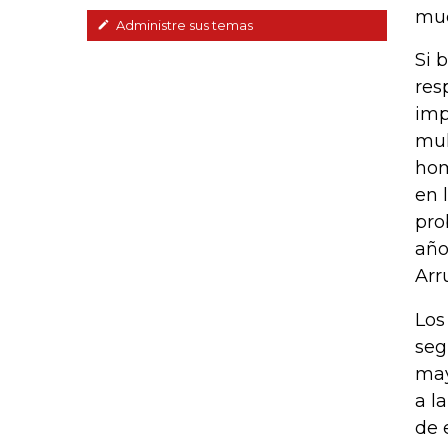
mue
Administre sus temas
Si 
res
imp
mul
hom
en 
pro
año
Arr
Los
seg
may
a l
de 