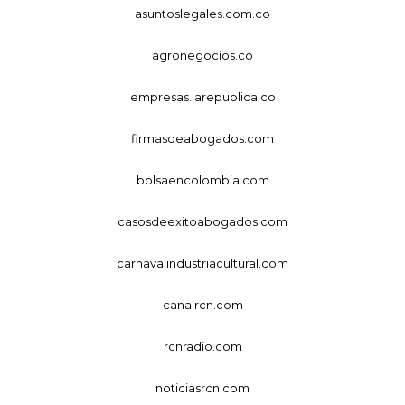
asuntoslegales.com.co
agronegocios.co
empresas.larepublica.co
firmasdeabogados.com
bolsaencolombia.com
casosdeexitoabogados.com
carnavalindustriacultural.com
canalrcn.com
rcnradio.com
noticiasrcn.com