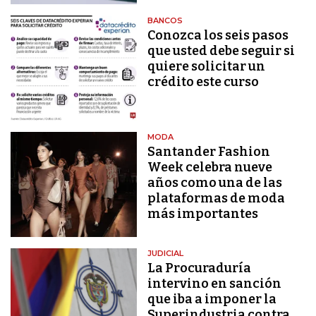
BANCOS
Conozca los seis pasos
que usted debe seguir si
quiere solicitar un
crédito este curso
MODA
Santander Fashion
Week celebra nueve
años como una de las
plataformas de moda
más importantes
JUDICIAL
La Procuraduría
intervino en sanción
que iba a imponer la
Superindustria contra