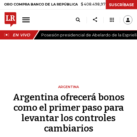
$ 408.498,97
+$ 8.753,81
+2,19%
MPRA BANCO DE LA REPÚBLICA
SUSCRÍBASE
EN VIVO
Posesión presidencial de Abelardo de la Espriell
ARGENTINA
Argentina ofrecerá bonos
como el primer paso para
levantar los controles
cambiarios