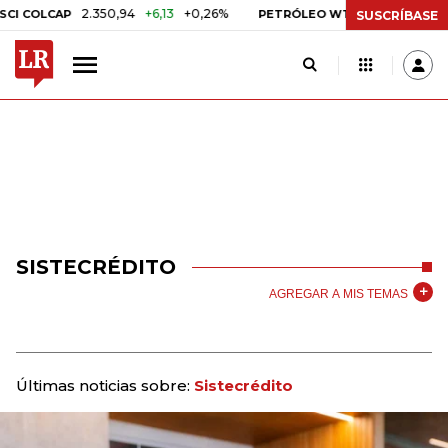
2.350,94
+6,13
+0,26%
US$ 78,01
US$ 2,
COLCAP
PETRÓLEO WTI
SUSCRÍBASE
SISTECRÉDITO
AGREGAR A MIS TEMAS
Últimas noticias sobre:
Sistecrédito