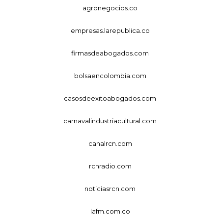
agronegocios.co
empresas.larepublica.co
firmasdeabogados.com
bolsaencolombia.com
casosdeexitoabogados.com
carnavalindustriacultural.com
canalrcn.com
rcnradio.com
noticiasrcn.com
lafm.com.co