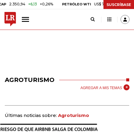
.350,94
+6,13
+0,26%
US$ 78,18
US$ 0,17
+0,22%
PETRÓLEO WTI
SUSCRÍBASE
AGROTURISMO
AGREGAR A MIS TEMAS
Últimas noticias sobre:
Agroturismo