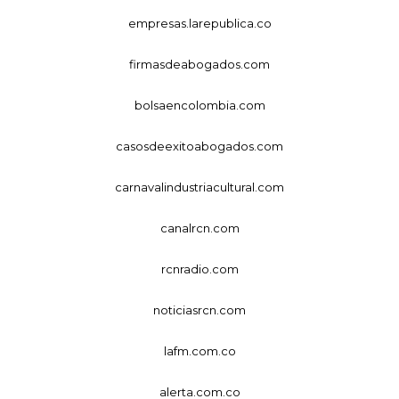
empresas.larepublica.co
firmasdeabogados.com
bolsaencolombia.com
casosdeexitoabogados.com
carnavalindustriacultural.com
canalrcn.com
rcnradio.com
noticiasrcn.com
lafm.com.co
alerta.com.co