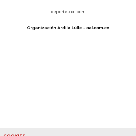
deportesrcn.com
Organización Ardila Lülle - oal.com.co
COOKIES