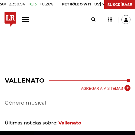
2.350,94
+6,13
+0,26%
US$ 78,01
US$ 2,92
+3,89
PETRÓLEO WTI
SUSCRÍBASE
VALLENATO
AGREGAR A MIS TEMAS
Género musical
Últimas noticias sobre:
Vallenato