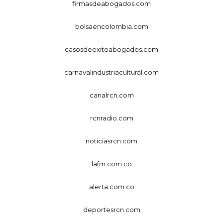
firmasdeabogados.com
bolsaencolombia.com
casosdeexitoabogados.com
carnavalindustriacultural.com
canalrcn.com
rcnradio.com
noticiasrcn.com
lafm.com.co
alerta.com.co
deportesrcn.com