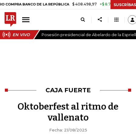
$ 408.498,97
+$ 8.753,81
+2,19%
BANCO DE LA REPÚBLICA
TASA 
SUSCRÍBAS
EN VIVO
Posesión presidencial de Abelardo de la Espriel
CAJA FUERTE
Oktoberfest al ritmo de
vallenato
Fecha: 21/08/2025