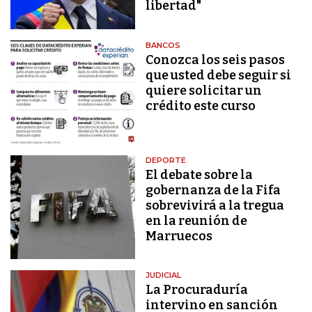
libertad"
BANCOS
Conozca los seis pasos
que usted debe seguir si
quiere solicitar un
crédito este curso
DEPORTE
El debate sobre la
gobernanza de la Fifa
sobrevivirá a la tregua
en la reunión de
Marruecos
JUDICIAL
La Procuraduría
intervino en sanción