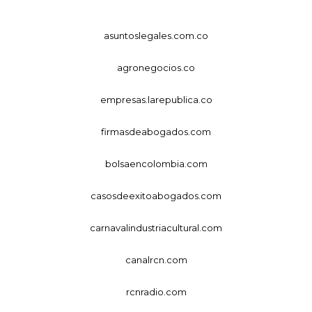
asuntoslegales.com.co
agronegocios.co
empresas.larepublica.co
firmasdeabogados.com
bolsaencolombia.com
casosdeexitoabogados.com
carnavalindustriacultural.com
canalrcn.com
rcnradio.com