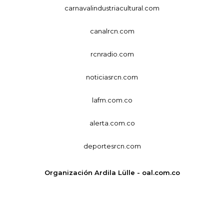
carnavalindustriacultural.com
canalrcn.com
rcnradio.com
noticiasrcn.com
lafm.com.co
alerta.com.co
deportesrcn.com
Organización Ardila Lülle - oal.com.co