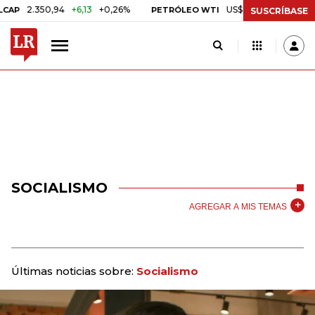
50,94
+6,13
+0,26%
US$ 78,01
US$ 2,92
+3,89%
PETRÓLEO WTI
SUSCRÍBASE
SOCIALISMO
AGREGAR A MIS TEMAS
Últimas noticias sobre:
Socialismo