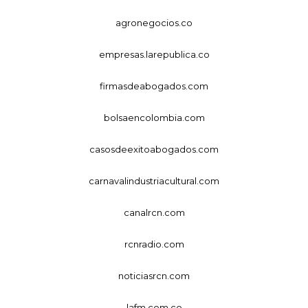
agronegocios.co
empresas.larepublica.co
firmasdeabogados.com
bolsaencolombia.com
casosdeexitoabogados.com
carnavalindustriacultural.com
canalrcn.com
rcnradio.com
noticiasrcn.com
lafm.com.co