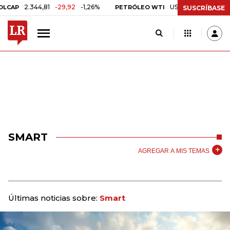
2.344,81
-29,92
-1,26%
US$ 75,09
-US$ 0,24
-
P
PETRÓLEO WTI
SUSCRÍBASE
SMART
AGREGAR A MIS TEMAS
Últimas noticias sobre:
Smart