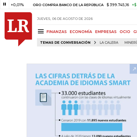
,01%
$ 399.745,16
+$ 2.295,71
ORO COMPRA BANCO DE LA REPÚBLICA
JUEVES, 06 DE AGOSTO DE 2026
FINANZAS
ECONOMÍA
EMPRESAS
OCIO
G
TEMAS DE CONVERSACIÓN
LA CALERA
MINER