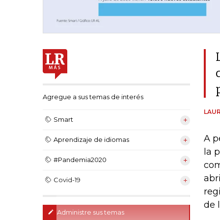
Agregue a sus temas de interés
LAUR
Smart
A p
Aprendizaje de idiomas
la 
#Pandemia2020
com
abr
Covid-19
reg
de 
Administre sus temas