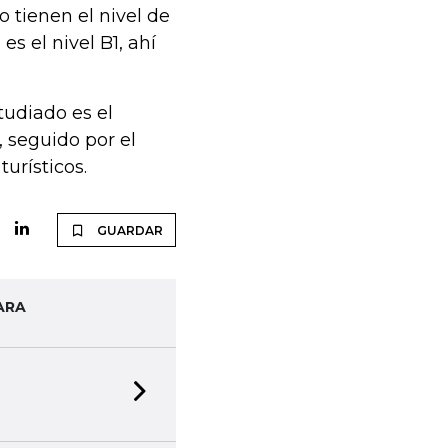
o tienen el nivel de
s el nivel B1, ahí
udiado es el
, seguido por el
urísticos.
GUARDAR
ARA
Next slide