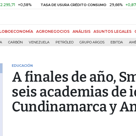
+0,58%
29,66%
+0,87%
+3,0
TASA DE USURA CRÉDITO CONSUMO
LOBOECONOMÍA
AGRONEGOCIOS
ANÁLISIS
ASUNTOS LEGALES
ÍA
CARBÓN
VENEZUELA
PETRÓLEO
GRUPO ARGOS
EBITDA
AMÉ
EDUCACIÓN
A finales de año, S
seis academias de 
Cundinamarca y An