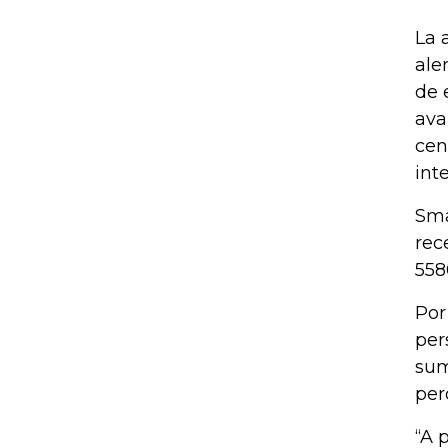
La 
ale
de 
ava
cen
int
Sma
rec
558
Por
per
sum
per
“A 