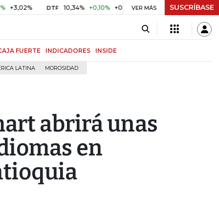
SUSCRÍBASE
2%
10,34%
+0,10%
+0,98%
$ 416,86
+$ 0,05
+0,01%
DTF
UVR
VER MÁS
CAJA FUERTE
INDICADORES
INSIDE
RICA LATINA
MOROSIDAD
mart abrirá unas
idiomas en
tioquia