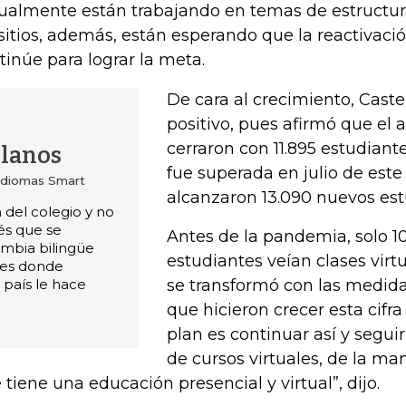
ualmente están trabajando en temas de estructur
 sitios, además, están esperando que la reactivac
tinúe para lograr la meta.
De cara al crecimiento, Caste
positivo, pues afirmó que el 
cerraron con 11.895 estudiant
llanos
fue superada en julio de est
Idiomas Smart
alcanzaron 13.090 nuevos est
 del colegio y no
lés que se
Antes de la pandemia, solo 1
mbia bilingüe
estudiantes veían clases virt
í es donde
 país le hace
se transformó con las medida
que hicieron crecer esta cifra
plan es continuar así y seguir
de cursos virtuales, de la man
 tiene una educación presencial y virtual”, dijo.