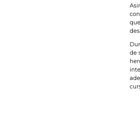
Asi
con
que
des
Dur
de 
her
int
ade
cur