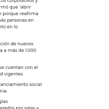
os corporativos y
rmó que “abrir
ón porque reafirma
más personas en
to en lo
ación de nuevos
ea a más de 1.000
e cuentan con el
d vigentes.
stanciamiento social
mia.
gías
arados por salas y