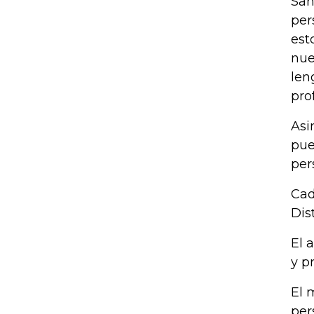
San
per
est
nue
len
pro
Asi
pue
per
Cad
Dis
El 
y p
El 
per