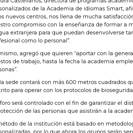
dra Castellanos, directora de programas académic
sonalizados de la Academia de idiomas Smart, afi
os nuevos centros, nos llena de mucha satisfacci
stro compromiso con la enseñanza de formar a 
gua extranjera para que puedan desenvolverse tan
fesional como lo personal”.
mismo, agregó que quieren “aportar con la gener
stos de trabajo, hasta la fecha la academia empl
sonas”.
a sede contará con más 600 metros cuadrados qu
trito para operar con los protocolos de biosegurida
aforo será controlado con el fin de garantizar el di
rotección de las personas que asistirán a la acade
método de la institución está basado en metodolo
sonalizadas, por lo que ahora los grupos serán sep