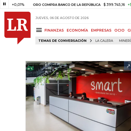
+0,01%
$ 399.745,16
+$ 2.295,
ORO COMPRA BANCO DE LA REPÚBLICA
JUEVES, 06 DE AGOSTO DE 2026
FINANZAS
ECONOMÍA
EMPRESAS
OCIO
G
TEMAS DE CONVERSACIÓN
LA CALERA
MINER