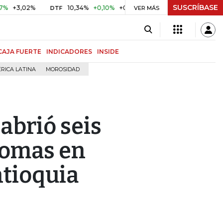
SUSCRÍBASE
,02%
10,34%
+0,10%
+0,98%
$ 416,86
+$ 0,05
+0,0
DTF
UVR
VER MÁS
CAJA FUERTE
INDICADORES
INSIDE
RICA LATINA
MOROSIDAD
abrió seis
iomas en
tioquia