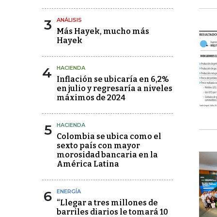
3
ANÁLISIS
Más Hayek, mucho más
Hayek
4
HACIENDA
Inflación se ubicaría en 6,2%
en julio y regresaría a niveles
máximos de 2024
5
HACIENDA
Colombia se ubica como el
sexto país con mayor
morosidad bancaria en la
América Latina
6
ENERGÍA
“Llegar a tres millones de
barriles diarios le tomará 10