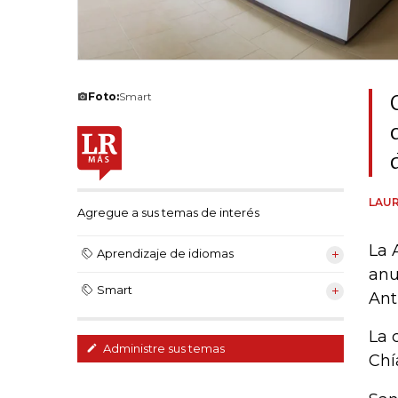
Foto:
Smart
LAUR
Agregue a sus temas de interés
La 
Aprendizaje de idiomas
anu
Smart
Ant
La 
Administre sus temas
Chí