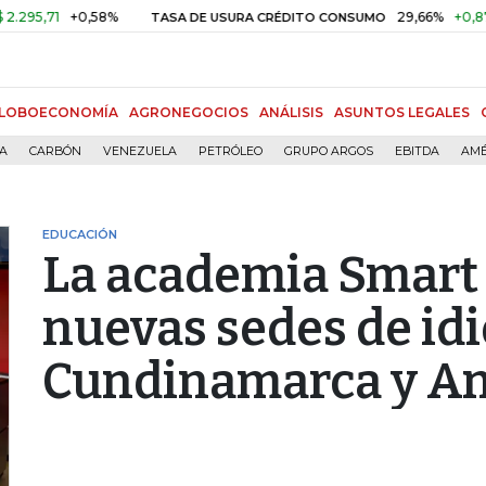
71
+0,58%
29,66%
+0,87%
+3
TASA DE USURA CRÉDITO CONSUMO
LOBOECONOMÍA
AGRONEGOCIOS
ANÁLISIS
ASUNTOS LEGALES
ÍA
CARBÓN
VENEZUELA
PETRÓLEO
GRUPO ARGOS
EBITDA
AMÉ
EDUCACIÓN
La academia Smart 
nuevas sedes de id
Cundinamarca y An