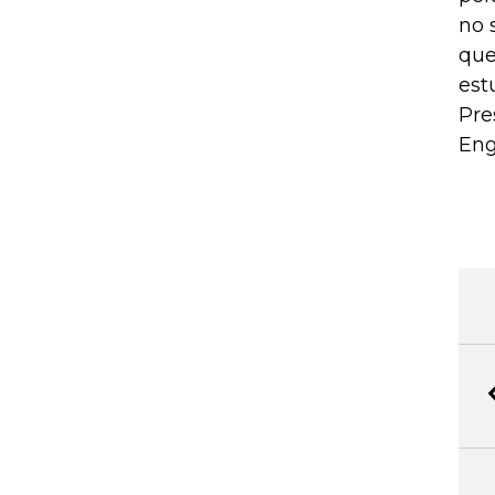
no 
que
est
Pre
Eng