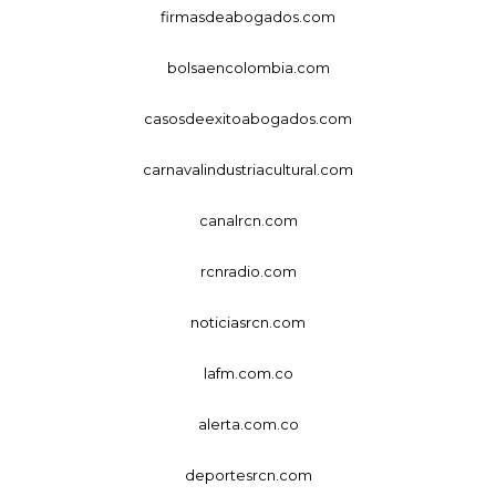
firmasdeabogados.com
bolsaencolombia.com
casosdeexitoabogados.com
carnavalindustriacultural.com
canalrcn.com
rcnradio.com
noticiasrcn.com
lafm.com.co
alerta.com.co
deportesrcn.com