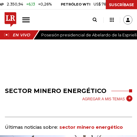
350,94
+6,13
+0,26%
US$ 78,01
US$ 2,92
+3,89%
PETRÓLEO WTI
SUSCRÍBASE
EN VIVO
Posesión presidencial de Abelardo de la Espriell
SECTOR MINERO ENERGÉTICO
AGREGAR A MIS TEMAS
Últimas noticias sobre:
sector minero energético