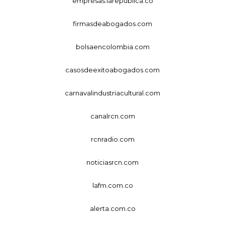
empresas.larepublica.co
firmasdeabogados.com
bolsaencolombia.com
casosdeexitoabogados.com
carnavalindustriacultural.com
canalrcn.com
rcnradio.com
noticiasrcn.com
lafm.com.co
alerta.com.co