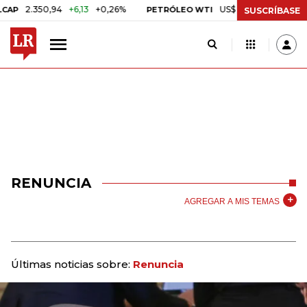
.350,94
+6,13
+0,26%
US$ 78,01
US$ 2,92
+3,89
PETRÓLEO WTI
SUSCRÍBASE
RENUNCIA
AGREGAR A MIS TEMAS
Últimas noticias sobre:
Renuncia