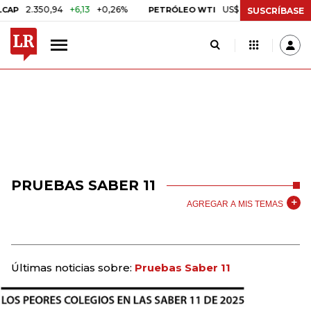
2.350,94
+6,13
+0,26%
US$ 78,01
US$ 2,92
+3,89
PETRÓLEO WTI
SUSCRÍBASE
PRUEBAS SABER 11
AGREGAR A MIS TEMAS
Últimas noticias sobre:
Pruebas Saber 11