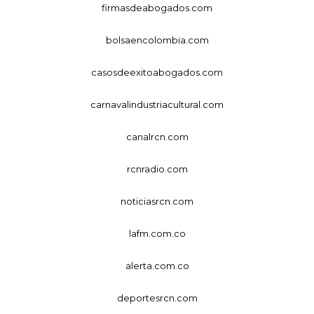
firmasdeabogados.com
bolsaencolombia.com
casosdeexitoabogados.com
carnavalindustriacultural.com
canalrcn.com
rcnradio.com
noticiasrcn.com
lafm.com.co
alerta.com.co
deportesrcn.com