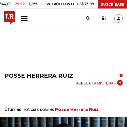
-29,92
-1,26%
US$ 75,09
-US$ 0,24
-0,32%
PETRÓLEO WTI
C
SUSCRÍBASE
POSSE HERRERA RUIZ
AGREGAR A MIS TEMAS
Últimas noticias sobre:
Posse Herrera Ruiz