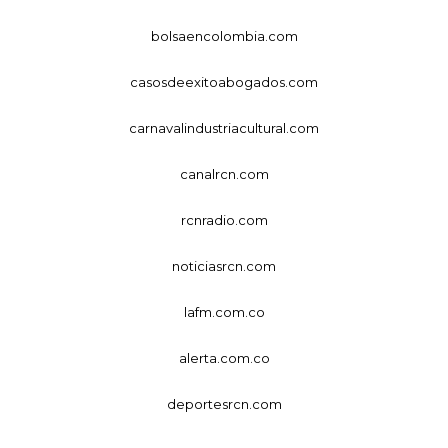
bolsaencolombia.com
casosdeexitoabogados.com
carnavalindustriacultural.com
canalrcn.com
rcnradio.com
noticiasrcn.com
lafm.com.co
alerta.com.co
deportesrcn.com