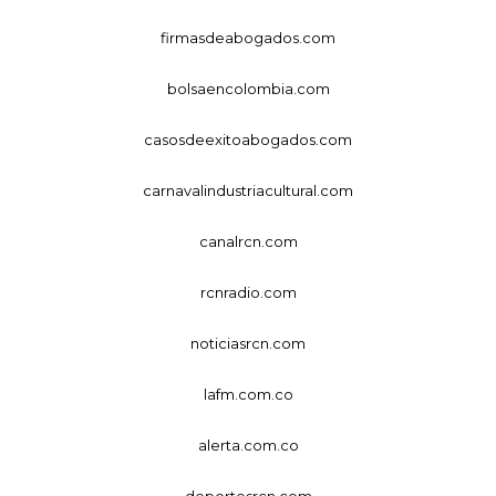
firmasdeabogados.com
bolsaencolombia.com
casosdeexitoabogados.com
carnavalindustriacultural.com
canalrcn.com
rcnradio.com
noticiasrcn.com
lafm.com.co
alerta.com.co