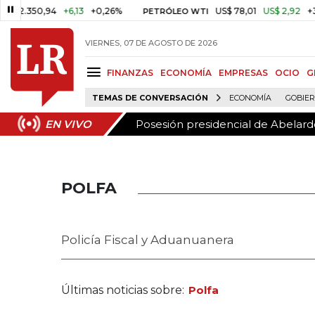
Posesión presidencial de Abelardo
EN VIVO
,94
+6,13
+0,26%
US$ 78,01
US$ 2,92
+3,89%
PETRÓLEO WTI
VIERNES, 07 DE AGOSTO DE 2026
FINANZAS
ECONOMÍA
EMPRESAS
OCIO
G
TEMAS DE CONVERSACIÓN
ECONOMÍA
GOBIE
Posesión presidencial de Abelardo
EN VIVO
POLFA
Policía Fiscal y Aduanuanera
Últimas noticias sobre:
Polfa