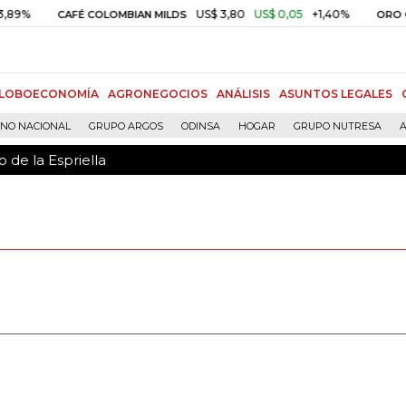
 de la Espriella
US$ 3,80
US$ 0,05
+1,40%
CAFÉ COLOMBIAN MILDS
ORO COMPRA BA
LOBOECONOMÍA
AGRONEGOCIOS
ANÁLISIS
ASUNTOS LEGALES
RNO NACIONAL
GRUPO ARGOS
ODINSA
HOGAR
GRUPO NUTRESA
A
 de la Espriella