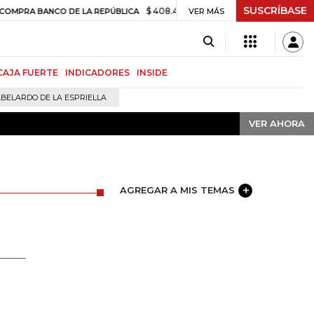
SUSCRÍBASE
VER AHORA
$ 408.498,97
+$ 8.753,81
+2,19%
NCO DE LA REPÚBLICA
VER MÁS
TASA DE 
CAJA FUERTE
INDICADORES
INSIDE
BELARDO DE LA ESPRIELLA
VER AHORA
AGREGAR A MIS TEMAS