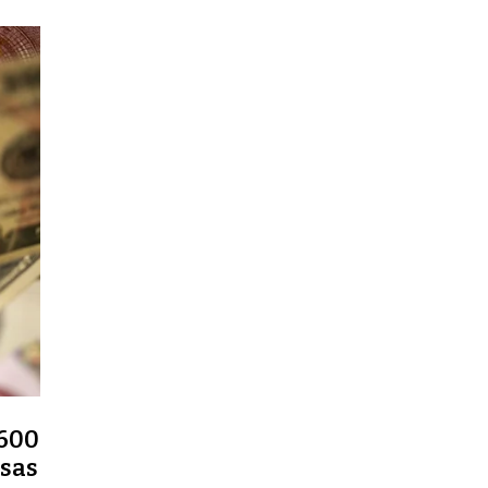
.600
isas