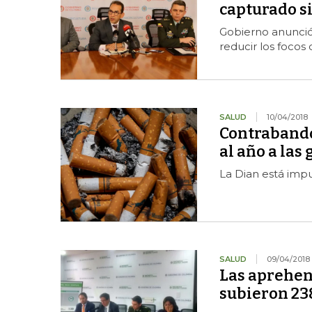
capturado s
Gobierno anunció 
reducir los focos 
SALUD
10/04/2018
Contrabando 
al año a las
La Dian está imp
SALUD
09/04/2018
Las aprehen
subieron 2