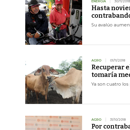
ENERGÍA
30/11/2018
Hasta novie
contraband
Su avalúo aument
AGRO
01/11/2018
Recuperar el
tomaría me
Ya son cuatro los 
AGRO
31/10/2018
Por contrab