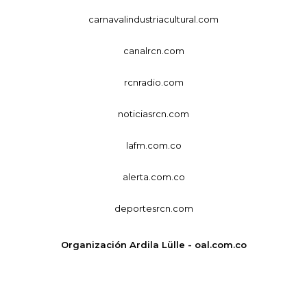
carnavalindustriacultural.com
canalrcn.com
rcnradio.com
noticiasrcn.com
lafm.com.co
alerta.com.co
deportesrcn.com
Organización Ardila Lülle - oal.com.co