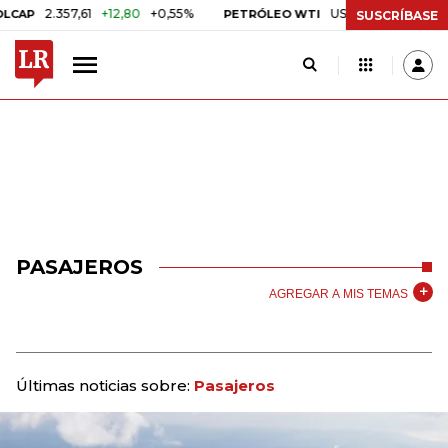
2.357,61
+12,80
+0,55%
US$ 75,09
-US$ 0,24
-0,
PETRÓLEO WTI
SUSCRÍBASE
PASAJEROS
AGREGAR A MIS TEMAS
Últimas noticias sobre:
Pasajeros