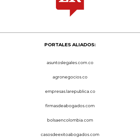
PORTALES ALIADOS:
asuntoslegales.com.co
agronegocios.co
empresas.larepublica.co
firmasdeabogados.com
bolsaencolombia.com
casosdeexitoabogados.com