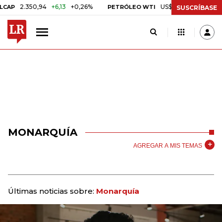
2.350,94
+6,13
+0,26%
US$ 78,18
US$ 0,17
+0,2
PETRÓLEO WTI
SUSCRÍBASE
MONARQUÍA
AGREGAR A MIS TEMAS
Últimas noticias sobre:
Monarquía