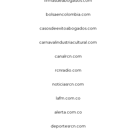
firmasdeabogados.com
bolsaencolombia.com
casosdeexitoabogados.com
carnavalindustriacultural.com
canalrcn.com
rcnradio.com
noticiasrcn.com
lafm.com.co
alerta.com.co
deportesrcn.com