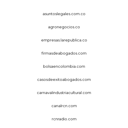
asuntoslegales.com.co
agronegocios.co
empresas.larepublica.co
firmasdeabogados.com
bolsaencolombia.com
casosdeexitoabogados.com
carnavalindustriacultural.com
canalrcn.com
rcnradio.com