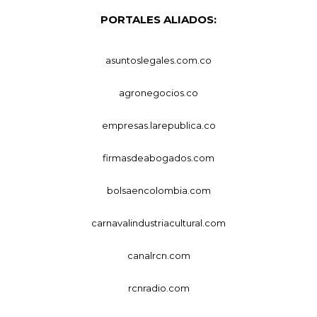
PORTALES ALIADOS:
asuntoslegales.com.co
agronegocios.co
empresas.larepublica.co
firmasdeabogados.com
bolsaencolombia.com
carnavalindustriacultural.com
canalrcn.com
rcnradio.com