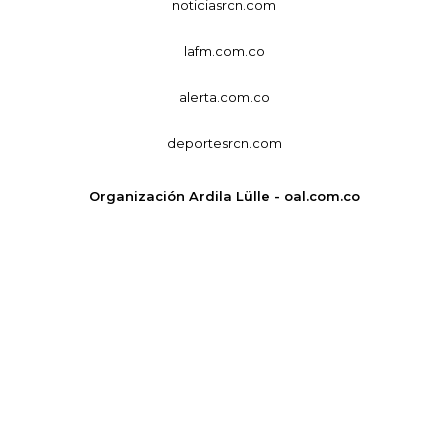
noticiasrcn.com
lafm.com.co
alerta.com.co
deportesrcn.com
Organización Ardila Lülle - oal.com.co