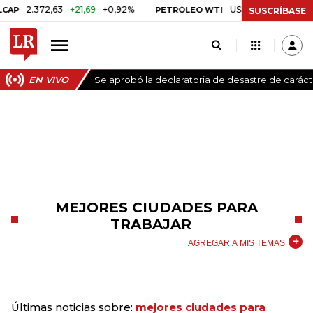
2.372,63
+21,69
+0,92%
US$ 78,18
US$ 0,17
+0,
PETRÓLEO WTI
SUSCRÍBASE
EN VIVO
Se aprobó la declaratoria de desastre de carác
MEJORES CIUDADES PARA
TRABAJAR
AGREGAR A MIS TEMAS
Últimas noticias sobre:
mejores ciudades para